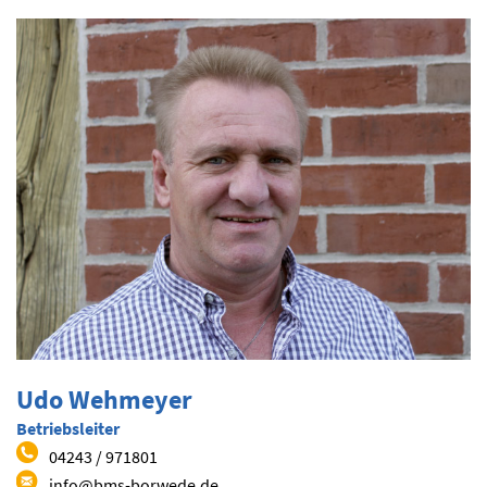
Udo Wehmeyer
Betriebsleiter
04243 / 971801
info@bms-borwede.de